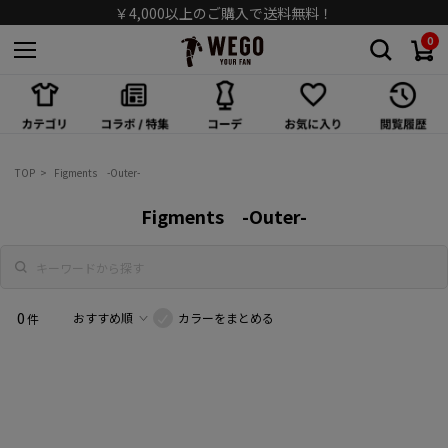
￥4,000以上のご購入で送料無料！
0
スカート
ワンピース/オールインワン
シューズ
TOP
Figments -Outer-
バッグ
Figments -Outer-
キャップ/ハット
ソックス
0
カラーをまとめる
件
アクセサリー
メガネ/サングラス