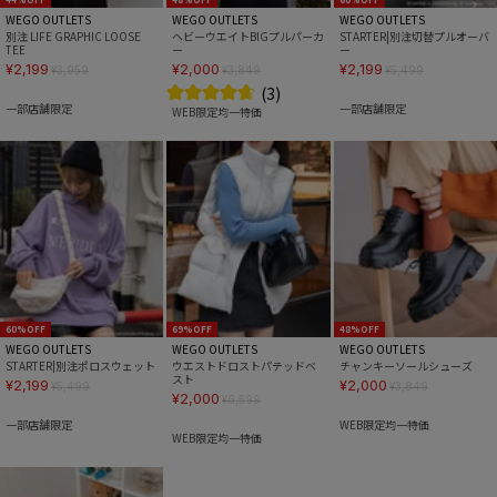
WEGO OUTLETS
WEGO OUTLETS
WEGO OUTLETS
別注 LIFE GRAPHIC LOOSE
ヘビーウエイトBIGプルパーカ
STARTER|別注切替プルオーバ
TEE
ー
ー
¥2,199
¥2,000
¥2,199
¥3,959
¥3,849
¥5,499
(3)
一部店舗限定
一部店舗限定
WEB限定均一特価
60%OFF
69%OFF
48%OFF
WEGO OUTLETS
WEGO OUTLETS
WEGO OUTLETS
STARTER|別注ポロスウェット
ウエストドロストパテッドベ
チャンキーソールシューズ
スト
¥2,199
¥2,000
¥5,499
¥3,849
¥2,000
¥6,599
一部店舗限定
WEB限定均一特価
WEB限定均一特価