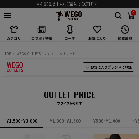
￥4,000以上のご購入で送料無料！
0
スカート
ワンピース/オールインワン
シューズ
TOP
WEGO OUTLETS（ウィゴー アウトレット）
バッグ
お気に入りブランドに登録
キャップ/ハット
OUTLET PRICE
ソックス
プライスから探す
アクセサリー
¥1,500~¥3,000
¥1,000~¥1,500
¥500~¥1,000
~¥
メガネ/サングラス