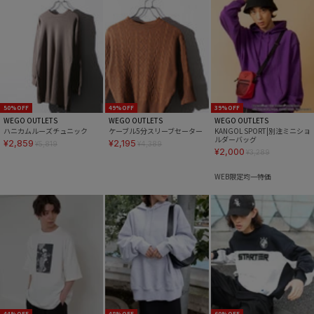
マフラー/ストール
推し活グッズ
50%OFF
49%OFF
39%OFF
WEGO OUTLETS
WEGO OUTLETS
WEGO OUTLETS
ハニカムルーズチュニック
ケーブル5分スリーブセーター
KANGOL SPORT|別注ミニショ
ルダーバッグ
¥2,859
¥2,195
¥5,819
¥4,389
¥2,000
¥3,289
WEB限定均一特価
44%OFF
48%OFF
60%OFF