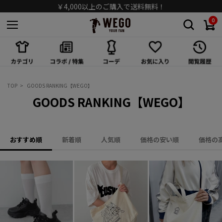
￥4,000以上のご購入で送料無料！
0
スカート
ワンピース/オールインワン
シューズ
TOP
GOODS RANKING【WEGO】
GOODS RANKING【WEGO】
バッグ
キャップ/ハット
おすすめ順
新着順
人気順
価格の安い順
価格の
ソックス
アクセサリー
メガネ/サングラス