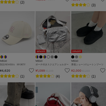
(2)
(3)
66%OFF
39%OFF
WEGO
WEGO
WEGO
別注NEWERA 9FORTY
ポーチ付きスクエアショルダー
厚底ショートFムートンブーツ
¥4,620
¥1,099
¥2,000
¥3,299
¥3,299
(1)
(4)
(1)