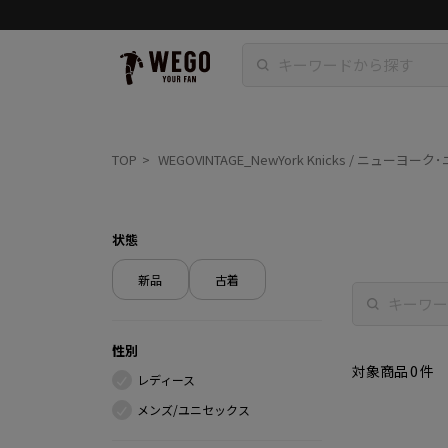
TOP
WEGOVINTAGE_NewYork Knicks / ニューヨー
状態
新品
古着
性別
0
対象商品
件
レディース
メンズ/ユニセックス