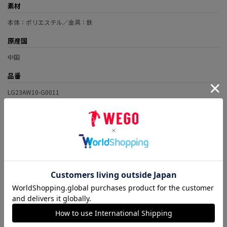
素材
本体：ポリエステル／金具：鉄
原産国
中国
品番
LG23AW10-G0011
このアイテムに寄せられたコーディネートは
まだありません。
お客様のレビュー
可愛い！
評価：