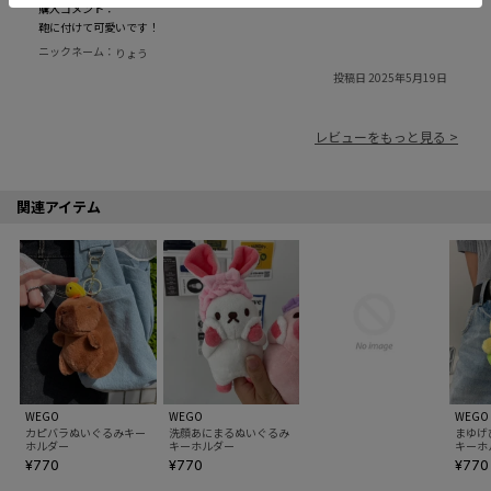
購入コメント：
鞄に付けて可愛いです！
ニックネーム：
りょう
投稿日 2025年5月19日
レビューをもっと見る >
関連アイテム
WEGO
WEGO
WEGO
カピバラぬいぐるみキー
洗顔あにまるぬいぐるみ
まゆげ
ホルダー
キーホルダー
キーホ
¥770
¥770
¥770