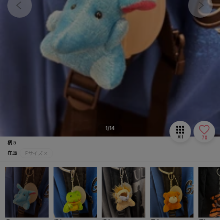
マフラー/ストール
推し活グッズ
1/14
70
All
柄５
在庫
Fサイズ ✕