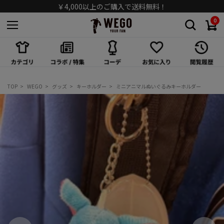
￥4,000以上のご購入で送料無料！
0
スカート
ワンピース/オールインワン
シューズ
TOP
WEGO
グッズ
キーホルダー
ミニアニマルぬいぐるみキーホルダー
バッグ
キャップ/ハット
ソックス
アクセサリー
メガネ/サングラス