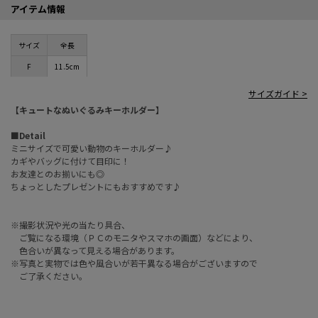
アイテム情報
サイズ
全長
F
11.5cm
サイズガイド >
【キュートなぬいぐるみキーホルダー】
■Detail
ミニサイズで可愛い動物のキーホルダー♪
カギやバッグに付けて目印に！
お友達とのお揃いにも◎
ちょっとしたプレゼントにもおすすめです♪
※撮影状況や光の当たり具合、
ご覧になる環境（ＰＣのモニタやスマホの画面）などにより、
色合いが異なって見える場合があります。
※写真と実物では色や風合いが若干異なる場合がございますので
ご了承ください。