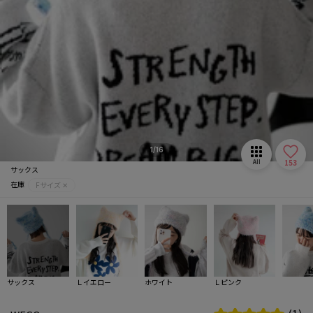
1/16
153
All
サックス
在庫
Fサイズ ✕
サックス
Ｌイエロー
ホワイト
Ｌピンク