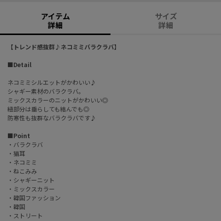
アイテム
サイズ
詳細
詳細
【トレンド感抜群♪ネコミミバラクラバ】
■Detail
ネコミミシルエットがかわいい♪
シャギー素材のバラクラバ。
ミックスカラーのニットがかわいい◎
紐部分は垂らしても結んでも◎
防寒性も抜群なバラクラバです♪
■Point
・バラクラバ
・猫耳
・ネコミミ
・ねこみみ
・シャギーニット
・ミックスカラー
・韓国ファッション
・韓国
・ストリート