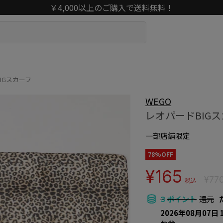
￥4,000以上のご購入で送料無料！
IGスカーフ
WEGO
レオパードBIG
一部店舗限定
78%OFF
¥165
¥77
税込
ポイント
還元
3
2026年08月07日 