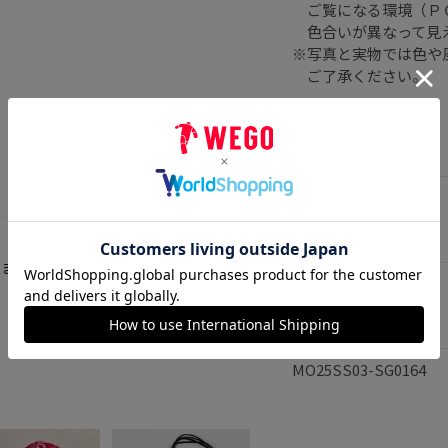
ご覧になる環境（ＰＣ
色合いが異なって見
※写真と実物では色や
ご了承ください。
素材
本体：ポリエステル
原産国
りません
中国
品番
MO25SS03-SG0164