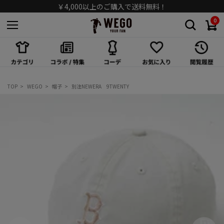
￥4,000以上のご購入で送料無料！
0
スカート
ワンピース/オールインワン
シューズ
TOP
WEGO
帽子
別注NEWERA 9TWENTY
バッグ
キャップ/ハット
ソックス
アクセサリー
メガネ/サングラス