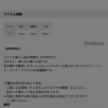
アイテム情報
サイズ
高さ
頭周り
つば
F
10cm
63cm
6.8cm
サイズガイド >
【NEWERA】
ライトな被り心地が特徴の［9TWENTY］。
芯がなく、柔らかな被り心地です。
男女問わず着用しやすいシルエットでカラーも柔らかいオフホワイト・ミン
ト・ピンク・ブラウンの4色展開です。
※撮影状況や光の当たり具合、
ご覧になる環境（ＰＣのモニタやスマホの画面）などにより、
色合いが異なって見える場合があります。
※写真と実物では色や風合いが若干異なる場合がございますので
ご了承ください。
素材