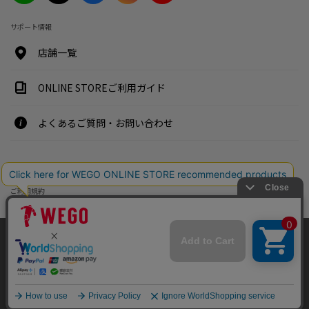
サポート情報
店舗一覧
ONLINE STOREご利用ガイド
よくあるご質問・お問い合わせ
特定商取引法・古物営業法に基づく表示案内
ご利用規約
プライバシーポリシー
企業情報
当社サイトではお客様により良いサービスを提供するためCookieを使用して
おります。
採用情報
当社サイトをご利用することにより、当社の
プライバシーポリシー
に同意し
たものとみなします。
株式会社ウィゴー
古物商許可証番号：東京都公安委員会 第303310708779号
同意して閉じる
COPYRIGHT © WEGO CO.LTD. ALL RIGHTS RESERVED.