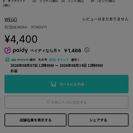
B オフホワイト
SD ブラウン(柄4)
LA ミント(柄2)
NY Lピンク(柄3)
(柄1)
WEGO
レビューはまだありません
別注NEWERA 9TWENTY
¥4,400
￥1,466
ペイディなら月々
ポイント
還元
ただ今
ポイント
還元！
80
400
2026年08月07日 12時00分 〜 2026年08月14日 12時00分
お盆
カートに入れる
お気に入りに追加する
店鋪在庫を表示する
シェアする