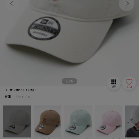
マフラー/ストール
推し活グッズ
1/24
214
All
B オフホワイト(柄1)
在庫
Fサイズ ✕