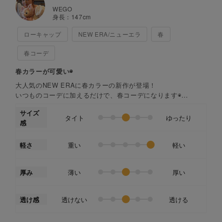
WEGO
身長：
147
cm
ローキャップ
NEW ERA/ニューエラ
春
春コーデ
春カラーが可愛い◉
大人気のNEW ERAに春カラーの新作が登場！
いつものコーデに加えるだけで、春コーデになります◉
アジャスター付きで調節が可能なので
サイズ
どんな方でもお使い頂けます！
タイト
ゆったり
感
私のページから他の参考コーデもみれるので
ぜひ見てみてください❤︎
軽さ
重い
軽い
(アプリでご覧の方はコーデ検索で"ふーか"と検索すると見れ
ます◉)
厚み
薄い
厚い
透け感
透けない
透ける