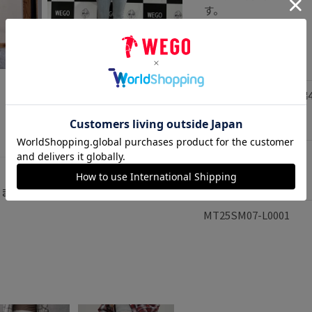
す。
素材
153
cm
ポリエステル60% 綿4
着用サイズ:
F
サイズ
原産国
韓国
品番
りません
MT25SM07-L0001