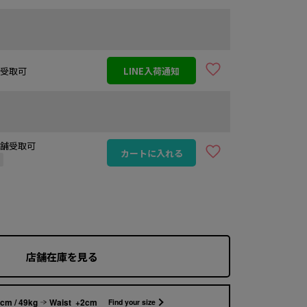
店舗受取可
LINE入荷通知
 店舗受取可
カートに入れる
定
店舗在庫を見る
cm / 49kg
Waist +2cm
Find your size