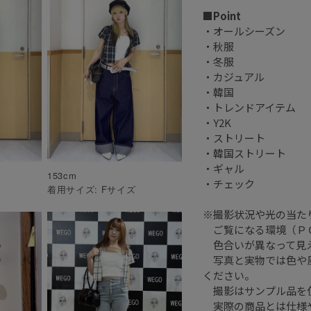
■Point
・オールシーズン
・秋服
・冬服
・カジュアル
・韓国
・トレンドアイテム
・Y2K
・ストリート
・韓国ストリート
・ギャル
153
cm
・チェック
着用サイズ:
F
サイズ
※撮影状況や光の当た
ご覧になる環境（ＰＣ
色合いが異なって見
写真と実物では色や風
ください。
撮影はサンプル品を
実際の商品とは仕様や