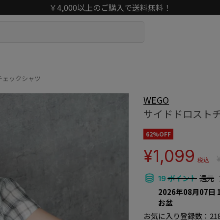
￥4,000以上のご購入で送料無料！
チェックシャツ
WEGO
サイドドロスト
62%OFF
¥1,099
税込
ポイント
還元
19
2026年08月07日 
お盆
お気に入り登録数：
21