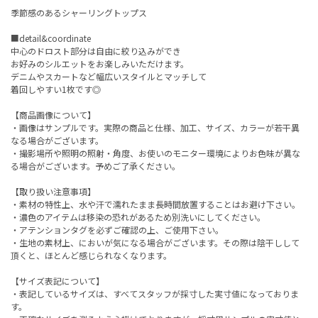
季節感のあるシャーリングトップス
■detail&coordinate
中心のドロスト部分は自由に絞り込みができ
お好みのシルエットをお楽しみいただけます。
デニムやスカートなど幅広いスタイルとマッチして
着回しやすい1枚です◎
【商品画像について】
・画像はサンプルです。実際の商品と仕様、加工、サイズ、カラーが若干異
なる場合がございます。
・撮影場所や照明の照射・角度、お使いのモニター環境によりお色味が異な
る場合がございます。予めご了承ください。
【取り扱い注意事項】
・素材の特性上、水や汗で濡れたまま長時間放置することはお避け下さい。
・濃色のアイテムは移染の恐れがあるため別洗いにしてください。
・アテンションタグを必ずご確認の上、ご使用下さい。
・生地の素材上、においが気になる場合がございます。その際は陰干しして
頂くと、ほとんど感じられなくなります。
【サイズ表記について】
・表記しているサイズは、すべてスタッフが採寸した実寸値になっておりま
す。