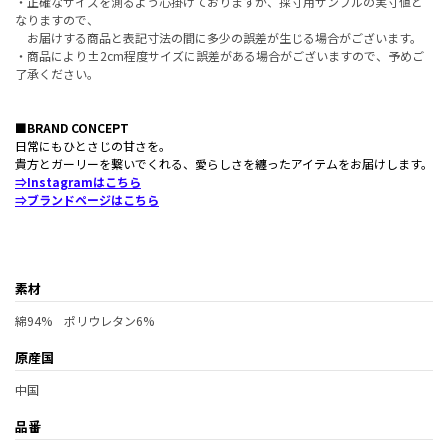
・正確なサイズを測るよう心掛けておりますが、採寸用サンプルの実寸値と
なりますので、
お届けする商品と表記寸法の間に多少の誤差が生じる場合がございます。
・商品により±2cm程度サイズに誤差がある場合がございますので、予めご
了承ください。
■BRAND CONCEPT
日常にもひとさじの甘さを。
貴方とガーリーを繋いでくれる、愛らしさを纏ったアイテムをお届けします。
⇒Instagramはこちら
⇒ブランドページはこちら
素材
綿94% ポリウレタン6%
原産国
中国
品番