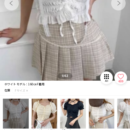
マフラー/ストール
推し活グッズ
1/42
409
All
ホワイト モデル：160㎝ F着用
在庫
Fサイズ ✕