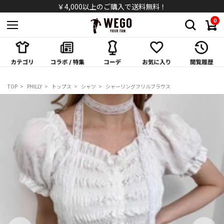
￥4,000以上のご購入で送料無料！
0
スカート
ワンピース/オールインワン
シューズ
TOP
PHILLY
トップス
シャツ
シャーリングフリルブラウス
バッグ
キャップ/ハット
ソックス
アクセサリー
メガネ/サングラス