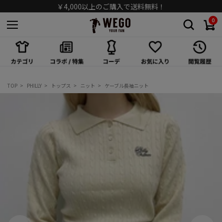
￥4,000以上のご購入で送料無料！
0
スカート
ワンピース/オールインワン
シューズ
TOP
PHILLY
トップス
ニット
ケーブル長袖ニット
バッグ
キャップ/ハット
ソックス
アクセサリー
メガネ/サングラス