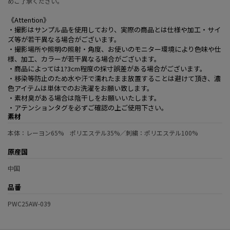
めご了承ください。
《Attention》
・撮影はサンプル品を使用しており、実際の商品とは仕様や加工・サイ
ズ等が若干異なる場合がございます。
・撮影場所や照明の照射・角度、お使いのモニター環境により色味や仕
様、加工、カラーが若干異なる場合がございます。
・商品によっては1?3cm程度の採寸誤差がある場合がございます。
・移染等防止のため水や汗で濡れたまま放置することは避けて頂き、濃
色アイテムは単体でのお洗濯をお願い致します。
・素材臭がある場合は陰干しをお願いいたします。
・アテンションタグを必ずご確認の上ご使用下さい。
素材
本体：レーヨン65% ポリエステル35%／刺繍：ポリエステル100%
原産国
中国
品番
PWC25AW-039