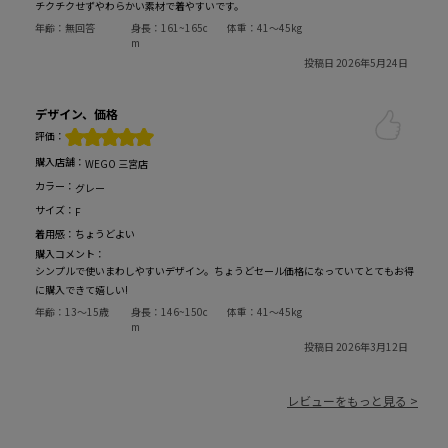
チクチクせずやわらかい素材で着やすいです。
年齢：
無回答
身長：
161~165c
体重：
41～45kg
m
投稿日 2026年5月24日
デザイン、価格
評価：
購入店舗：
WEGO 三宮店
カラー：
グレー
サイズ：
F
着用感：
ちょうどよい
購入コメント：
シンプルで使いまわしやすいデザイン。ちょうどセール価格になっていてとてもお得
に購入できて嬉しい!
年齢：
13～15歳
身長：
146~150c
体重：
41～45kg
m
投稿日 2026年3月12日
レビューをもっと見る >