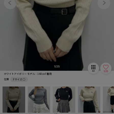
マフラー/ストール
推し活グッズ
1/25
535
All
ホワイトアイボリー モデル：160㎝ F着用
在庫
Fサイズ ◯