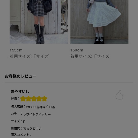
155
cm
150
cm
着用サイズ:
F
サイズ
着用サイズ:
F
サイズ
お客様のレビュー
着やすいし
評価：
購入店舗：
WEGO 吉祥寺ﾊﾟﾙｺ店
カラー：
ホワイトアイボリー
サイズ：
F
着用感：
ちょうどよい
購入コメント：