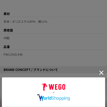
素材
本体：ポリエステル89% 綿11%
原産国
中国
品番
PWC25SS-040
BRAND CONCEPT / ブランドについて