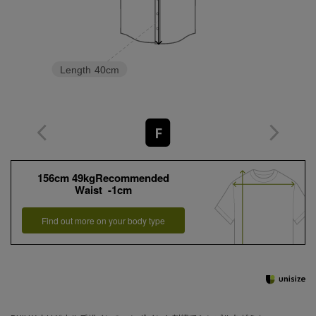
Length
40cm
F
156cm 49kgRecommended
Waist -1cm
Find out more on your body type