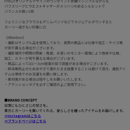
PHILLYオリジナルデザインのワンポイント刺繍でシンプルながらも
パフスリーブとウエストギャザーがメリハリのあるシルエットで
バランスの良い1枚
フェミニンなブラウスもデニムパンツなどでカジュアルダウンすると
ガーリー過ぎない印象に◎
《Attention》
・撮影はサンプル品を使用しており、実際の商品とは仕様や加工・サイズ等
が若干異なる場合がございます。
・撮影場所や照明の照射・角度、お使いのモニター環境により色味や仕様、
加工、カラーが若干異なる場合がございます。
・商品によっては1〜3cm程度の採寸誤差がある場合がございます。
・移染等防止のため水や汗で濡れたまま放置することは避けて頂き、濃色アイ
テムは単体でのお洗濯をお願い致します。
・素材臭がある場合は陰干しをお願いいたします。
・アテンションタグを必ずご確認の上ご使用下さい。
■BRAND CONCEPT
日常にもひとさじの甘さを。
貴方とガーリーを繋いでくれる、愛らしさを纏ったアイテムをお届けします。
⇒Instagramはこちら
⇒ブランドページはこちら