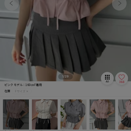
マフラー/ストール
推し活グッズ
1/29
368
All
ピンク モデル：160㎝ F着用
在庫
Fサイズ ✕