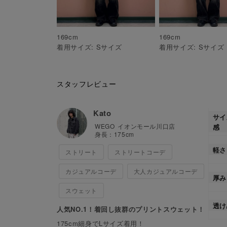
169
cm
169
cm
着用サイズ:
S
サイズ
着用サイズ:
S
サイズ
スタッフレビュー
Kato
サイ
WEGO
イオンモール川口店
感
身長：
175
cm
軽さ
ストリート
ストリートコーデ
カジュアルコーデ
大人カジュアルコーデ
厚み
スウェット
透け
人気NO.1！着回し抜群のプリントスウェット！
175cm細身でLサイズ着用！