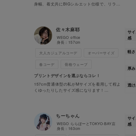
身幅、着丈共にBIGシルエット仕様で、リラッ
クスして着用していただけます！
丈感は尻に少し触れるくらいの長さとなってお
ります！
裏毛仕様で薄すぎず、厚すぎない生地感です！
佐々木麻耶
サイ
1枚ではもちろん、インナー合わせもしても使
WEGO
office
感
えるので長く着用していただけます！
身長：
157
cm
ユニセックスで着用していただけるので、お揃
軽さ
いやプレゼントにも！
大人カジュアルコーデ
オーバーサイズ
春コーデ
骨格ウェーブ
厚み
プリントデザインを選ぶならコレ！
157cm普通体型の私がMサイズを着用して程よ
透け
くゆったりしたサイズ感になります！
ユニセックスで着用いただけるWEGOの定番ア
イテムです◎
プルオーバー生地の中でも薄めの厚さなので、
ちーちゃん
サイ
秋から春先まで長く着用いただけます🙆‍♀️
WEGO
ららぽーとTOKYO-BAY店
感
身長：
163
cm
プリントデザインも豊富なので、好みの1着を