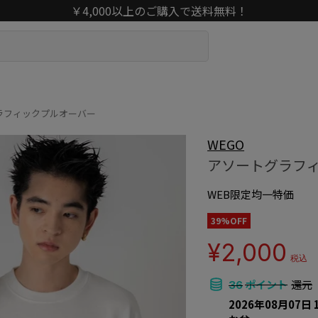
￥4,000以上のご購入で送料無料！
ラフィックプルオーバー
WEGO
アソートグラフ
WEB限定均一特価
39%OFF
¥2,000
税込
ポイント
還元
36
2026年08月07日 