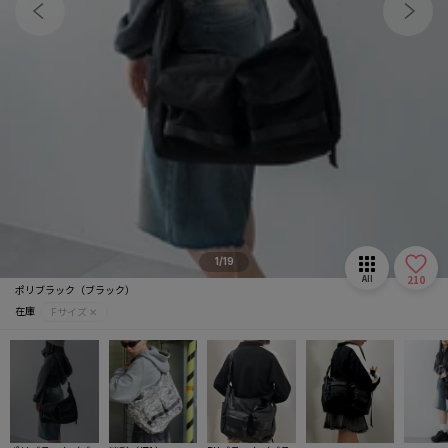
マフラー/ストール
推し活グッズ
1/19
210
All
ポリブラック（ブラック）
在庫
Fサイズ ✕