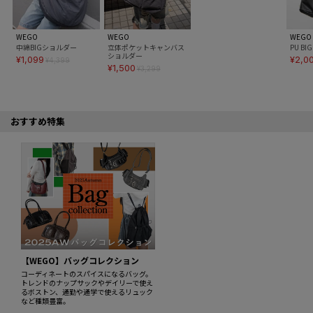
WEGO
WEGO
WEGO
中綿BIGショルダー
立体ポケットキャンバス
PU B
ショルダー
¥1,099
¥2,0
¥4,399
¥1,500
¥3,299
おすすめ特集
【WEGO】バッグコレクション
コーディネートのスパイスになるバッグ。
トレンドのナップサックやデイリーで使え
るボストン、通勤や通学で使えるリュック
など種類豊富。