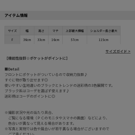
アイテム情報
サイズ
幅
高さ
マチ
上部最大横幅
ショルダー長さ最大
F
36cm
33cm
16cm
57cm
115cm
サイズガイド >
【機能性抜群☆ポケットがポイントに】
■Detail
フロントにポケットがついているので収納力抜群♪
すぐに物が取り出せます◎
使いやすい生地違いのブラックとトレンドの迷彩柄の3色展開です。
ブラック系はコーデを選ばず使えます♪
迷彩柄はコーデのポイントに◎
※撮影状況や光の当たり具合、
ご覧になる環境（ＰＣのモニタやスマホの画面）などにより、
色合いが異なって見える場合があります。
※写真と実物では色や風合いが若干異なる場合がございますので
ご了承ください。