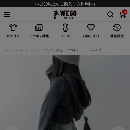
￥4,000以上のご購入で送料無料！
0
スカート
ワンピース/オールインワン
シューズ
TOP
WEGO
バッグ
バッグその他
立体ポケットBIGショルダー
バッグ
キャップ/ハット
ソックス
アクセサリー
メガネ/サングラス