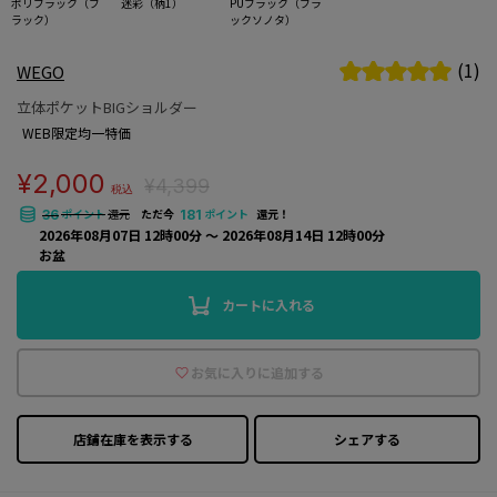
ポリブラック（ブ
迷彩（柄1）
PUブラック（ブラ
ラック）
ックソノタ）
(1)
WEGO
立体ポケットBIGショルダー
WEB限定均一特価
¥2,000
¥4,399
税込
ポイント
還元
ただ今
ポイント
還元！
36
181
2026年08月07日 12時00分 〜 2026年08月14日 12時00分
お盆
カートに入れる
お気に入りに追加する
店鋪在庫を表示する
シェアする