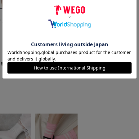
150
cm
イズ
着用サイズ:
23-25
サイズ
りません