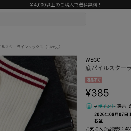
￥4,000以上のご購入で送料無料！
イルスターラインソックス（14㎝丈）
WEGO
底パイルスターラ
返品不可
¥385
ポイント
還元
7
2026年08月07日 
お盆
お気に入り登録数：
48