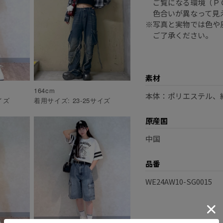
ご覧になる環境（ＰＣ
色合いが異なって見
※写真と実物では色や
ご了承ください。
素材
164
cm
本体：ポリエステル、
イズ
着用サイズ:
23-25
サイズ
原産国
中国
品番
WE24AW10-SG0015