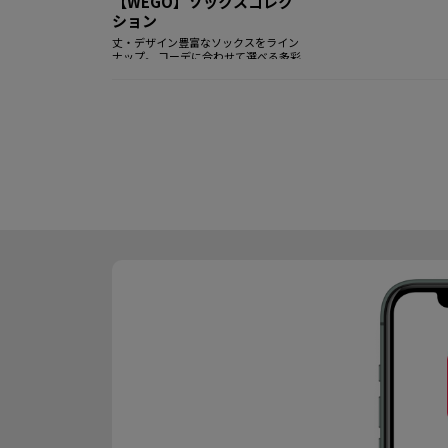
【WEGO】ソックスコレク
ション
丈・デザイン豊富なソックスをライン
ナップ。 コーデに合わせて選べる多彩
な靴下が勢ぞろい！