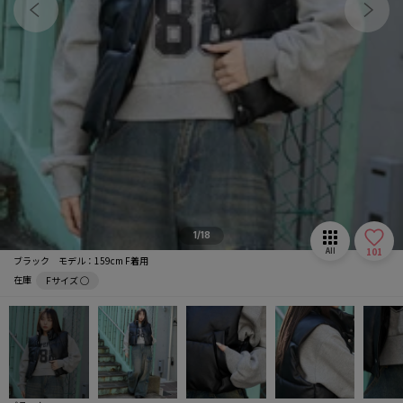
マフラー/ストール
推し活グッズ
1/18
101
All
ブラック モデル：159cm F着用
在庫
Fサイズ ◯