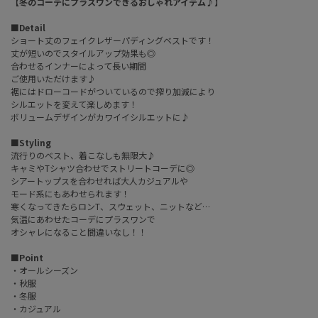
【冬のコーデにプラスワンできるおしゃれアイテム♪】
■Detail
ショート丈のフェイクレザーパディングベストです！
丈が短いのでスタイルアップ効果も◎
合わせるインナーによって長い期間
ご使用いただけます♪
裾にはドローコードがついているので搾り加減により
シルエットを変えて楽しめます！
ボリュームデザインがカワイイシルエットに♪
■Styling
流行りのベスト、着こなしも無限大♪
キャミやTシャツ合わせでストリートコーデに◎
シアートップスを合わせれば大人カジュアルや
モード系にもあわせられます！
寒くなってきたらロンT、スウェット、ニットなど…
気温にあわせたコーデにプラスワンで
オシャレになること間違いなし！！
■Point
・オールシーズン
・秋服
・冬服
・カジュアル