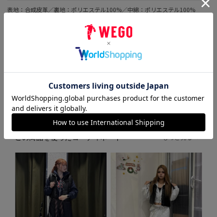
表地：合成皮革／裏地：ポリエステル100%／中綿：ポリエステル100%
原産国
ミャンマー
品番
WE25AU09-L0005
この商品を使ったコーディネート
もっと見る