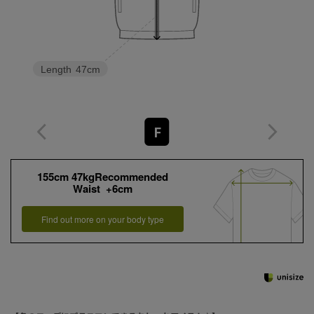
Length
47cm
F
155cm 47kgRecommended
Waist +6cm
Find out more on your body type