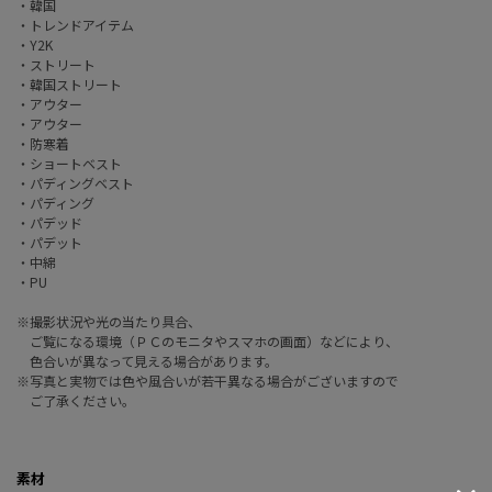
・韓国
・トレンドアイテム
・Y2K
・ストリート
・韓国ストリート
・アウター
・アウター
・防寒着
・ショートベスト
・パディングベスト
・パディング
・パデッド
・パデット
・中綿
・PU
※撮影状況や光の当たり具合、
ご覧になる環境（ＰＣのモニタやスマホの画面）などにより、
色合いが異なって見える場合があります。
※写真と実物では色や風合いが若干異なる場合がございますので
ご了承ください。
素材