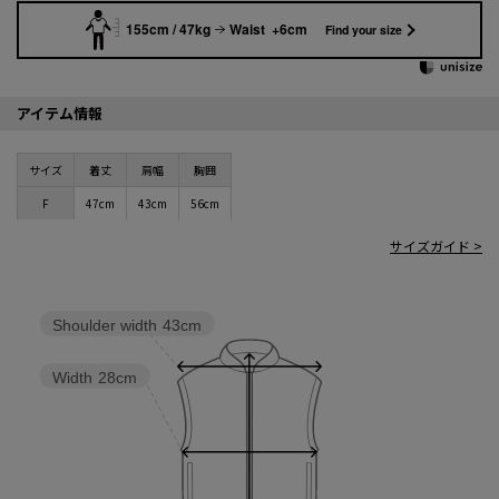
155cm / 47kg
Waist +6cm
Find your size
アイテム情報
サイズ
着丈
肩幅
胸囲
F
47cm
43cm
56cm
サイズガイド >
Shoulder width
43cm
Width
28cm