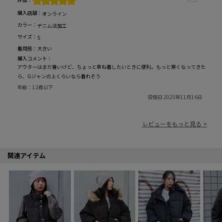
購入店舗：
オンライン
カラー：
デニム淡加工
サイズ：
S
着用感：
大きい
購入コメント：
アウターはまだ暑いけど、ちょっと重ね着したいときに便利。もっと寒くなってきた
ら、Gジャンの上くらいなら着れそう
年齢：
12歳以下
投稿日 2025年11月16日
レビューをもっと見る >
関連アイテム