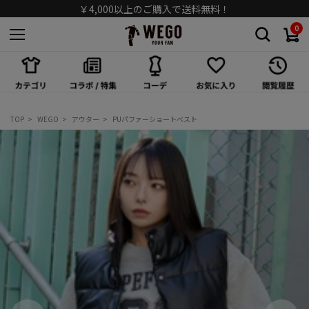
￥4,000以上のご購入で送料無料！
0
スカート
ワンピース/オールインワン
シューズ
TOP
WEGO
アウター
PUパファーショートベスト
バッグ
キャップ/ハット
ソックス
アクセサリー
メガネ/サングラス