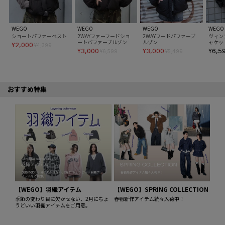
WEGO
WEGO
WEGO
WEGO
ショートパファーベスト
2WAYファーフードショ
2WAYフードパファーブ
ヴィン
ートパファーブルゾン
ルゾン
ャケッ
¥2,000
¥4,399
¥3,000
¥3,000
¥6,5
¥6,599
¥5,499
おすすめ特集
【WEGO】SPRING COLLECTION
【WEGO】羽織アイテム
春物新作アイテム続々入荷中！
季節の変わり目に欠かせない、2月にちょ
うどいい羽織アイテムをご用意。