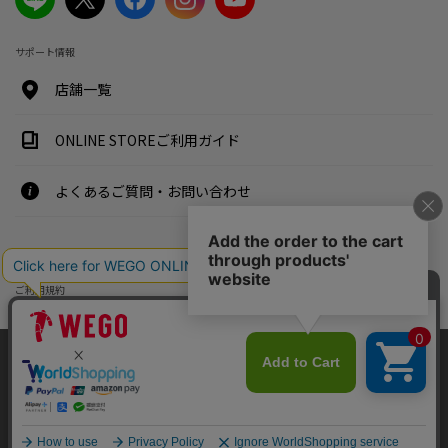
サポート情報
店舗一覧
ONLINE STOREご利用ガイド
よくあるご質問・お問い合わせ
特定商取引法・古物営業法に基づく表示案内
ご利用規約
プライバシーポリシー
企業情報
当社サイトではお客様により良いサービスを提供するためCookieを使用して
おります。
採用情報
当社サイトをご利用することにより、当社の
プライバシーポリシー
に同意し
たものとみなします。
株式会社ウィゴー
古物商許可証番号：東京都公安委員会 第303310708779号
同意して閉じる