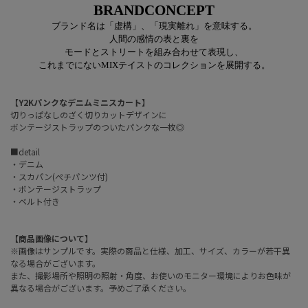
BRANDCONCEPT
ブランド名は「虚構」、「現実離れ」を意味する。
人間の感情の表と裏を
モードとストリートを組み合わせて表現し、
これまでにない
MIX
テイストのコレクションを展開する。
【Y2Kパンクなデニムミニスカート】
切りっぱなしのざく切りカットデザインに
ボンテージストラップのついたパンクな一枚◎
■detail
・デニム
・スカパン(ぺチパンツ付)
・ボンテージストラップ
・ベルト付き
【商品画像について】
※画像はサンプルです。実際の商品と仕様、加工、サイズ、カラーが若干異
なる場合がございます。
また、撮影場所や照明の照射・角度、お使いのモニター環境によりお色味が
異なる場合がございます。予めご了承ください。