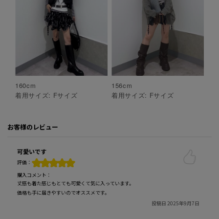
160
cm
156
cm
着用サイズ:
F
サイズ
着用サイズ:
F
サイズ
お客様のレビュー
可愛いです
評価：
購入コメント：
丈感も着た感じもとても可愛くて気に入っています。
価格も手に届きやすいのでオススメです。
投稿日 2025年9月7日