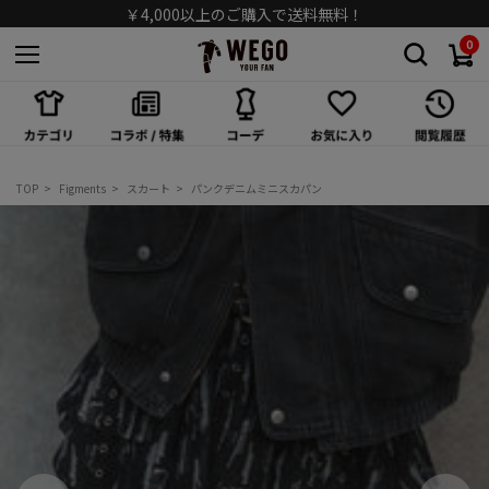
￥4,000以上のご購入で送料無料！
0
スカート
ワンピース/オールインワン
シューズ
TOP
Figments
スカート
パンクデニムミニスカパン
バッグ
キャップ/ハット
ソックス
アクセサリー
メガネ/サングラス