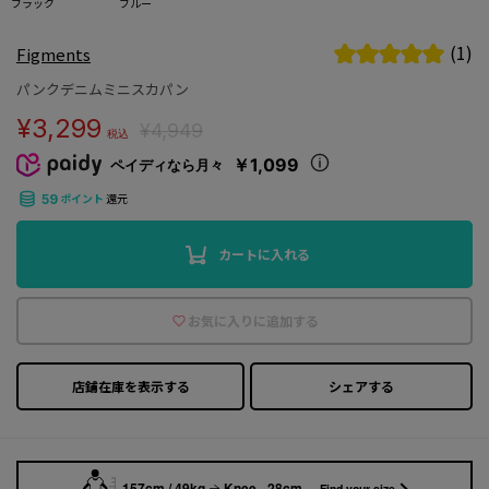
ブラック
ブルー
(1)
Figments
パンクデニムミニスカパン
¥3,299
¥4,949
税込
￥1,099
ペイディなら月々
ポイント
還元
59
カートに入れる
お気に入りに追加する
店鋪在庫を表示する
シェアする
157cm / 49kg
Knee -28cm
Find your size