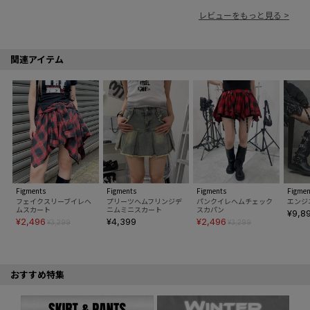
レビューをもっと見る >
関連アイテム
Figments
Figments
Figments
Figmen
フェイクスリーブイレヘ
プリーツヘムフリンジデ
パンクイレヘムチェック
エンジ
ムスカート
ニムミニスカート
スカパン
¥9,8
¥2,496
¥4,399
¥2,496
¥3,299
¥3,299
おすすめ特集